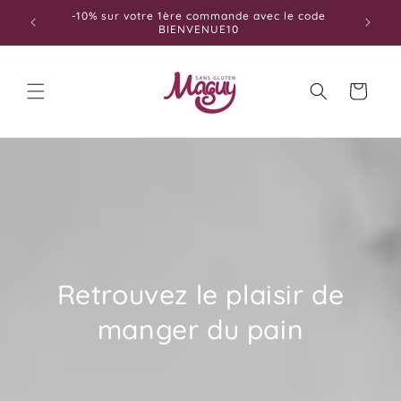
et
-10% sur votre 1ère commande avec le code
passer
BIENVENUE10
au
contenu
Panier
Retrouvez le plaisir de
manger du pain