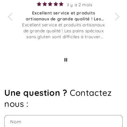
il y a 2 mois
s
super
 Les
super
Vra
sanaux
nt
de
ciaux
uver
aiment
Une question ?
Contactez
nous :
Nom